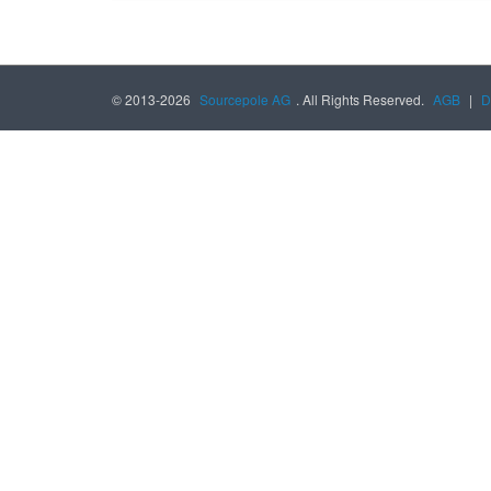
© 2013-2026
Sourcepole AG
. All Rights Reserved.
AGB
|
D